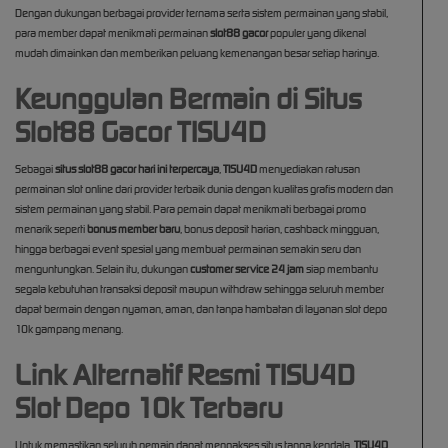
Dengan dukungan berbagai provider ternama serta sistem permainan yang stabil,
para member dapat menikmati permainan
slot88 gacor
populer yang dikenal
mudah dimainkan dan memberikan peluang kemenangan besar setiap harinya.
Keunggulan Bermain di Situs
Slot88 Gacor TISU4D
Sebagai
situs slot88 gacor hari ini terpercaya
,
TISU4D
menyediakan ratusan
permainan slot online dari provider terbaik dunia dengan kualitas grafis modern dan
sistem permainan yang stabil. Para pemain dapat menikmati berbagai promo
menarik seperti
bonus member baru
, bonus deposit harian, cashback mingguan,
hingga berbagai event spesial yang membuat permainan semakin seru dan
menguntungkan. Selain itu, dukungan
customer service 24 jam
siap membantu
segala kebutuhan transaksi deposit maupun withdraw sehingga seluruh member
dapat bermain dengan nyaman, aman, dan tanpa hambatan di layanan slot depo
10k gampang menang.
Link Alternatif Resmi TISU4D
Slot Depo 10k Terbaru
Untuk memastikan seluruh pemain dapat mengakses situs tanpa kendala,
TISU4D