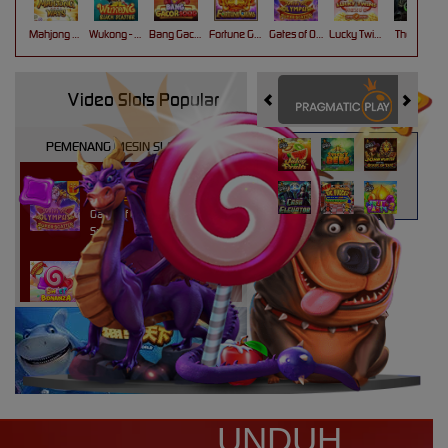
Mahjong Ways
Wukong - Black Scatter
Bang Gacor 1000
Fortune Gems
Gates of Olympus Super Scatter
Lucky Twins Nexus
The Crypt
Video Slots Popular
PEMENANG MESIN SLOT
atri****7
IDR
10,913,800.00
Gates of Olympus Super
Scatter
kaira****t
IDR
9,151,420.00
Sweet Bonanza 1000
d****7
IDR
3,276,000.00
Mahjong Wins 3 – Black
Scatter
yunisa****h
UNDUH
IDR
3,010,000.00