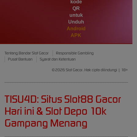
kode
Gates of Olympus 1000
QR
untuk
Unduh
Android
APK
Tentang Bandar Slot Gacor
Responsible Gambling
Pusat Bantuan
Syarat dan Ketentuan
©2026 Slot Gacor. Hak cipta dilindungi | 18+
TISU4D: Situs Slot88 Gacor
Hari ini & Slot Depo 10k
Gampang Menang