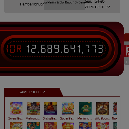
Sen, 16-Feb-
to TISU4D: Situs Slot88 Gacor Hari ini & Slot Depo 10k Gampang Menang. Nikmati akses bermain y
Pemberitahuan
2026 02.01.22
IDR
12,689,641,773
T
Li
GAME POPULER
Sweet Bonanza Super Scatter
Mahjong Wins 3 – Black Scatter
Sticky Bandits Thunder Rail
Sugar Bang Bang 2
Mahjong Ways 2
Wild Bounty Showdown
Nexus Koi Gate