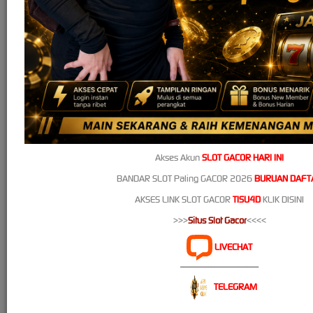
Live Casino
Akses Akun
SLOT GACOR HARI INI
BANDAR SLOT Paling GACOR 2026
BURUAN DAFT
AKSES LINK SLOT GACOR
TISU4D
KLIK DISINI
>>>
Situs Slot Gacor
<<<<
LIVECHAT
----------------------------
TELEGRAM